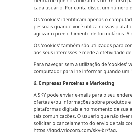
ciência de que nós utilizamos um recurso p
cada usuário. Por conta disso, um número d
Os 'cookies' identificam apenas o computad
pessoais quando você utiliza nossas plata
agilizar o preenchimento de formulários. A
Os 'cookies' também são utilizados para co
aos seus interesses e mede a efetividade de
Para navegar sem a utilização de 'cookies' 
computador para lhe informar quando um 'c
6. Empresas Parceiras e Marketing
A SKY pode enviar e-mails para o seu endere
ofertas e/ou informações sobre produtos e
plataformas digitais e no momento de sua a
tais comunicações. O usuário que não tiver
solicitar o cancelamento do envio de tais co
https://lgpd.vriocorp.com/sky-br/faq.