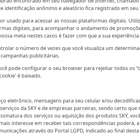
adrão encontrado em seu navegador de Internet, chamado 'c
e identificação anônimo e aleatório fica registrado em se
or usado para acessar as nossas plataformas digitais. Util
formas digitais, para acompanhar o andamento de promoções
 nossa meta nestes casos é fazer com que a sua experiência
ntrolar o número de vezes que você visualiza um determin
 campanhas publicitárias.
você pode configurar o seu browser para rejeitar todos os “
ookie' é baixado.
ço eletrônico, mensagens para seu celular e/ou decodificad
 serviços da SKY e de empresas parceiras, sendo certo qu
ssinatura dos serviços ou aquisição dos produtos SKY, você
 mais interesse em receber tais correspondências poderá, 
municações através do Portal LGPD, indicado ao final desta P