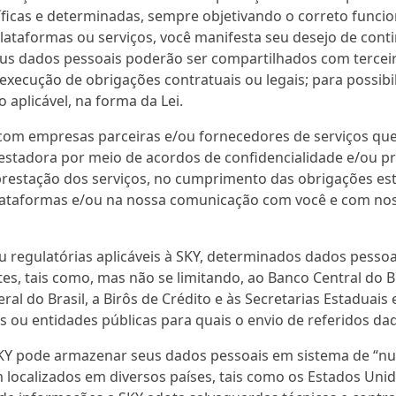
cíficas e determinadas, sempre objetivando o correto funci
s plataformas ou serviços, você manifesta seu desejo de co
seus dados pessoais poderão ser compartilhados com tercei
execução de obrigações contratuais ou legais; para possibil
aplicável, na forma da Lei.
 com empresas parceiras e/ou fornecedores de serviços q
estadora por meio de acordos de confidencialidade e/ou pri
 prestação dos serviços, no cumprimento das obrigações es
taformas e/ou na nossa comunicação com você e com noss
u regulatórias aplicáveis à SKY, determinados dados pes
s, tais como, mas não se limitando, ao Banco Central do B
eral do Brasil, a Birôs de Crédito e às Secretarias Estaduai
s ou entidades públicas para quais o envio de referidos da
KY pode armazenar seus dados pessoais em sistema de “nuv
am localizados em diversos países, tais como os Estados Un