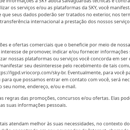
 de informações a SKY adota salvaguardas técnicas e contra
ilizar os serviços e/ou as plataformas da SKY, você manifes
 que seus dados poderão ser tratados no exterior, nos termo
transferência internacional a prestação dos nossos serviços
s e ofertas comerciais que o beneficie por meio de nossas
nteresse de promover, indicar e/ou fornecer informações s
tilizar nossas plataformas ou serviços você concorda em se
anifestar seu desinteresse pelo recebimento de tais comu
 https://lgpd.vriocorp.com/sky-br. Eventualmente, para você
ou para que possamos entrar em contato com você, será nec
o seu nome, endereço, e/ou e-mail.
s regras das promoções, concursos e/ou ofertas. Elas po
 as suas informações pessoais.
tais atendam melhor às suas necessidades, no contexto do l