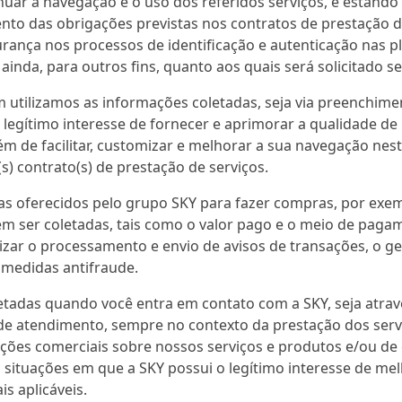
uar a navegação e o uso dos referidos serviços, e estando c
nto das obrigações previstas nos contratos de prestação d
urança nos processos de identificação e autenticação nas pl
, ainda, para outros fins, quanto aos quais será solicitado 
 utilizamos as informações coletadas, seja via preenchim
 legítimo interesse de fornecer e aprimorar a qualidade de
ém de facilitar, customizar e melhorar a sua navegação nest
s) contrato(s) de prestação de serviços.
mas oferecidos pelo grupo SKY para fazer compras, por ex
m ser coletadas, tais como o valor pago e o meio de pagam
ilizar o processamento e envio de avisos de transações, o 
 medidas antifraude.
adas quando você entra em contato com a SKY, seja atrav
de atendimento, sempre no contexto da prestação dos ser
mações comerciais sobre nossos serviços e produtos e/ou d
situações em que a SKY possui o legítimo interesse de mel
s aplicáveis.